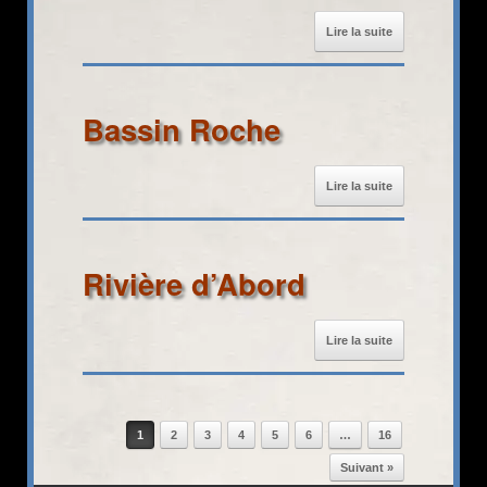
Lire la suite
Bassin Roche
Lire la suite
Rivière d’Abord
Lire la suite
Post navigation
1
2
3
4
5
6
…
16
Suivant »