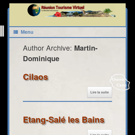
Skip
to
content
Carte Interactive Réunion Tourisme Virtuel
Menu
Author Archive:
Martin-
Dominique
22
Cilaos
21
Lire la suite
40
Etang-Salé les Bains
Fermer