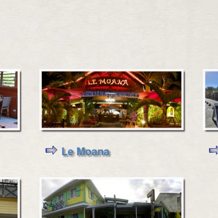
4
9
Le Moana