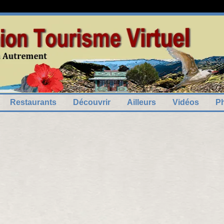
7
5
el
2
11
Restaurants
Découvrir
Ailleurs
Vidéos
P
3
2
6
2
3
3
7
6
2
4
6