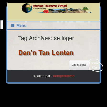
Skip
to
content
Carte Interactive Réunion Tourisme Virtuel
Menu
Tag Archives:
se loger
Dan’n Tan Lontan
Lire la suite
22
21
Réalisé par :
domprodfilms
40
Fermer