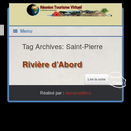
Skip
to
content
Carte Interactive Réunion Tourisme Virtuel
Menu
Tag Archives:
Saint-Pierre
Rivière d’Abord
22
21
Lire la suite
40
Réalisé par :
domprodfilms
Fermer