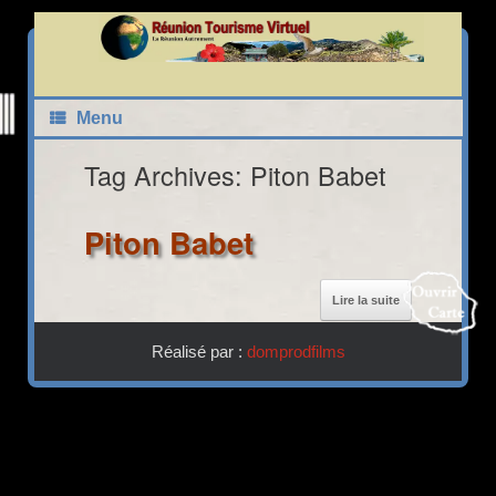
Skip
to
content
Carte Interactive Réunion Tourisme Virtuel
Menu
Tag Archives:
Piton Babet
Piton Babet
22
21
Lire la suite
40
Réalisé par :
domprodfilms
Fermer