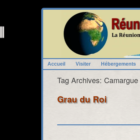
Skip
to
Carte Interactive Réunion Tourisme Virtu
content
Accueil
Visiter
Hébergements
Tag Archives:
Camargue
Grau du Roi
Fermer