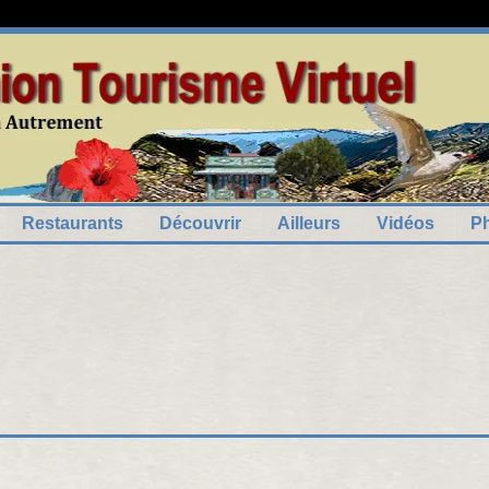
7
5
el
2
11
Restaurants
Découvrir
Ailleurs
Vidéos
P
3
2
6
2
3
3
7
6
2
4
6