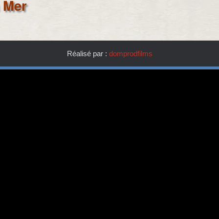
a Mer
4
9
Réalisé par :
domprodfilms