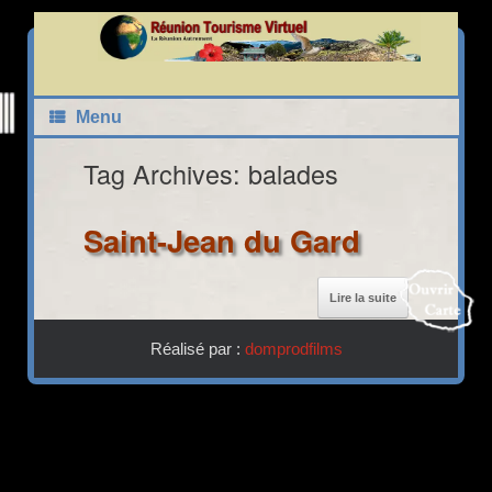
Skip
to
content
Carte Interactive Réunion Tourisme Virtuel
Menu
Tag Archives:
balades
Saint-Jean du Gard
22
21
Lire la suite
40
Réalisé par :
domprodfilms
Fermer