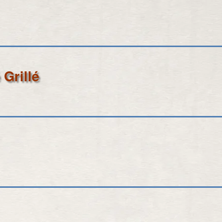
4
9
Grillé