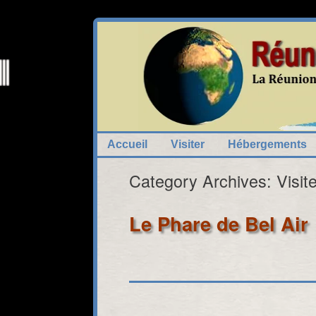
Skip
to
Carte Interactive Réunion Tourisme Virtu
content
Accueil
Visiter
Hébergements
Category Archives:
Visit
Le Phare de Bel Air
Fermer