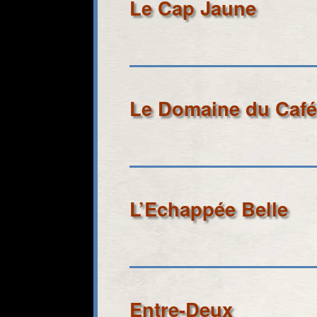
Le Cap Jaune
Le Domaine du Café 
L’Echappée Belle
Entre-Deux