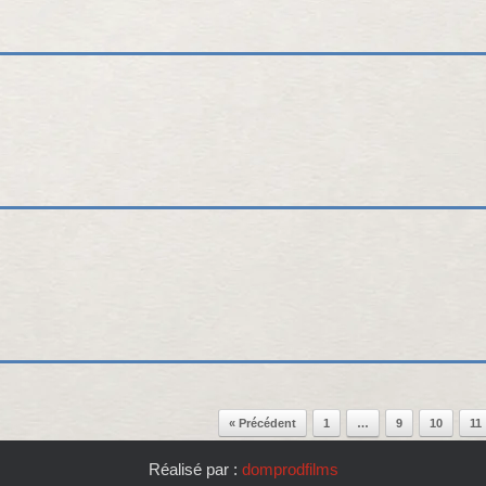
« Précédent
1
…
9
10
11
Réalisé par :
domprodfilms