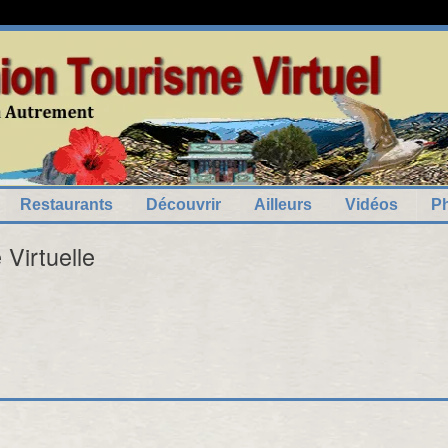
7
5
el
2
11
Restaurants
Découvrir
Ailleurs
Vidéos
P
3
2
6
e Virtuelle
2
3
3
7
6
2
4
6