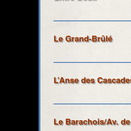
Le Grand-Brûlé
L’Anse des Cascade
Le Barachois/Av. de 